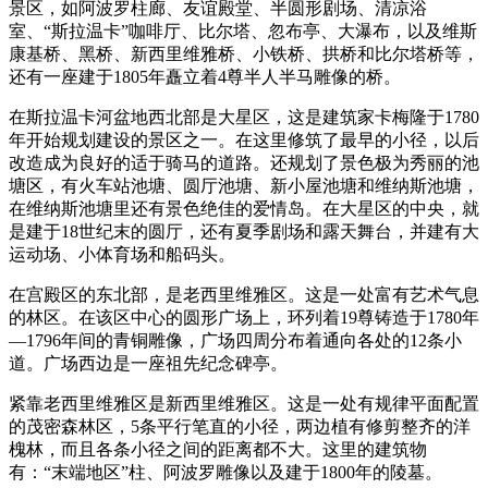
景区，如阿波罗柱廊、友谊殿堂、半圆形剧场、清凉浴
室、“斯拉温卡”咖啡厅、比尔塔、忽布亭、大瀑布，以及维斯
康基桥、黑桥、新西里维雅桥、小铁桥、拱桥和比尔塔桥等，
还有一座建于1805年矗立着4尊半人半马雕像的桥。
在斯拉温卡河盆地西北部是大星区，这是建筑家卡梅隆于1780
年开始规划建设的景区之一。在这里修筑了最早的小径，以后
改造成为良好的适于骑马的道路。还规划了景色极为秀丽的池
塘区，有火车站池塘、圆厅池塘、新小屋池塘和维纳斯池塘，
在维纳斯池塘里还有景色绝佳的爱情岛。在大星区的中央，就
是建于18世纪末的圆厅，还有夏季剧场和露天舞台，并建有大
运动场、小体育场和船码头。
在宫殿区的东北部，是老西里维雅区。这是一处富有艺术气息
的林区。在该区中心的圆形广场上，环列着19尊铸造于1780年
—1796年间的青铜雕像，广场四周分布着通向各处的12条小
道。广场西边是一座祖先纪念碑亭。
紧靠老西里维雅区是新西里维雅区。这是一处有规律平面配置
的茂密森林区，5条平行笔直的小径，两边植有修剪整齐的洋
槐林，而且各条小径之间的距离都不大。这里的建筑物
有：“末端地区”柱、阿波罗雕像以及建于1800年的陵墓。