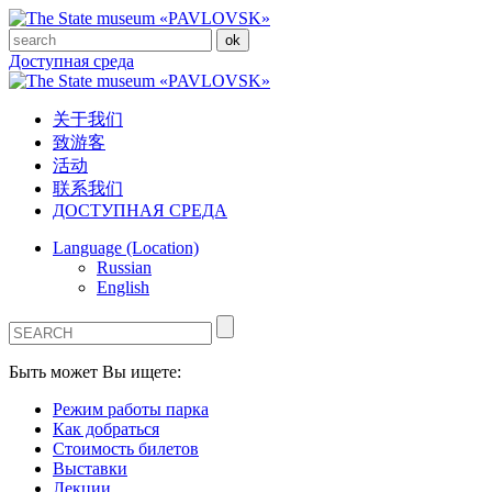
Доступная среда
关于我们
致游客
活动
联系我们
ДОСТУПНАЯ СРЕДА
Language (Location)
Russian
English
Быть может Вы ищете:
Режим работы парка
Как добраться
Стоимость билетов
Выставки
Лекции