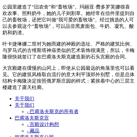
公园里建造了“旧农舍”和“畜牧场”。玛丽亚·费多罗芙娜很喜
欢农事、照料奶牛，她的儿子则割草。她经常在信件里提到自
己的畜牧场，还把它叫做“我可爱的畜牧场”。经过挑选的人可
以去参观这个“畜牧场”，可以品尝黑麦面包、牛奶、凝乳、酸
奶和奶渣。
叶卡捷琳娜二世对为她而建的神殿的选址、严格的建筑比例、
与罗马式的古维斯塔神庙类似的艺术装饰很满意，所以，卡梅
隆很快就签订了在巴甫洛夫斯克建造新的石头宫殿的合同。
大宫殿建在缓慢的山冈上，即使从公园最远的角落里也可以看
见。它的建筑风格取自流行的意大利平顶郊外别墅，但是总体
结构卡梅隆决定按照俄罗斯庄园的样式：紧挨着中心的三层主
楼建造了露天柱廊。
关于我们
关于我们
- 巴甫洛夫斯克的所有者
巴甫洛夫斯克宫
- 宫殿设计构想
- 藏品