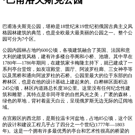
巴甫洛夫斯克公园，堪称是18世纪末19世纪初俄国古典主义风
格园林建筑的典范，也是全欧最大最美丽的公园之一。整个公
园可分为7个区。
公园内园林占地约600公顷，各项建筑融合了英国、法国和意
大利的建筑风格，建有许多楼台亭阁和小桥、池塘。其中早在
1780年—1786年期间，在建筑家卡梅隆主持下，就已建成了一
系列亭台堂馆，如友谊殿堂、圆厅、阿波罗柱廊、三女神亭等
以及黑桥和通向阿波罗柱的石桥。公园里最大的位于东部的白
桦林区，也是在他的设计基础上建起来的。白桦林区面积达
245公顷，林区内道路总长度38公里。这里没有任何纪念性建
筑和雕塑，其特点是非同寻常的自然风光之美，广袤的森林，
绿色的草地，背衬着蓝天白云，呈现俄罗斯无边无际的辽阔地
域。
在宫殿区的西北部，是斯拉温卡河盆地，占地85公顷，这个区
的设计和建设工程几乎占了四分之一个世纪(1777年—1803
年)。这是一个拥有许多最优秀的亭台和艺术性很高的桥梁的